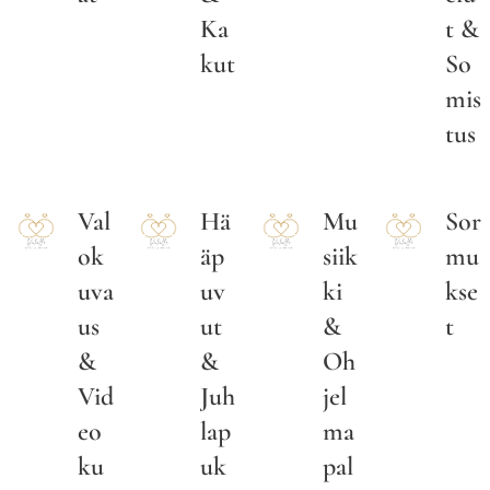
Ka
t &
kut
So
mis
tus
Val
Hä
Mu
Sor
ok
äp
siik
mu
uva
uv
ki
kse
us
ut
&
t
&
&
Oh
Vid
Juh
jel
eo
lap
ma
ku
uk
pal