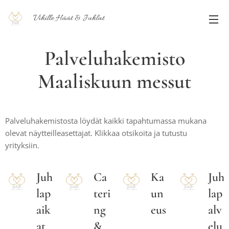
Vihille
Häät & Juhlat
Palveluhakemisto
Maaliskuun messut
Palveluhakemistosta löydät kaikki tapahtumassa mukana
olevat näytteilleasettajat. Klikkaa otsikoita ja tutustu
yrityksiin.
Juh
Ca
Ka
Juh
lap
teri
un
lap
aik
ng
eus
alv
at
&
elu